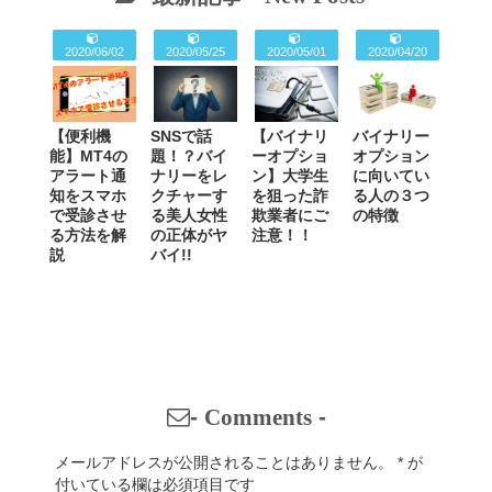
2020/06/02
2020/05/25
2020/05/01
2020/04/20
【便利機
SNSで話
【バイナリ
バイナリー
能】MT4の
題！？バイ
ーオプショ
オプション
アラート通
ナリーをレ
ン】大学生
に向いてい
知をスマホ
クチャーす
を狙った詐
る人の３つ
で受診させ
る美人女性
欺業者にご
の特徴
る方法を解
の正体がヤ
注意！！
説
バイ!!
-
Comments
-
メールアドレスが公開されることはありません。
*
が
付いている欄は必須項目です