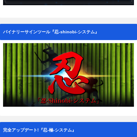
バイナリーサインツール『忍-shinobi-システム』
完全アップデート!『忍-極-システム』