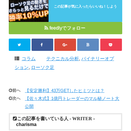
この記事が気に入ったらいいね！しよう
feedlyでフォロー
コラム
テクニカル分析
,
バイナリーオプ
ション
,
ローソク足
前へ
【安定勝利】43万GETしたヒミツとは？
次へ
【佐々木式】1億円トレーダーのマル秘ノート大
公開
この記事を書いている人 -
WRITER
-
charisma