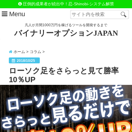
圧倒的成果者が続出中！忍-Shinobi-システム解禁
Menu
凡人が月間1000万円を稼げるツールを開発するまで
バイナリーオプションJAPAN
はじめての方へ
LINE@（お問合わせ）
ホーム
>
コラム
>
忍システム詳細
2018/10/25
ローソク足をさらっと見て勝率
忍=極-システム詳細
10％UP
忍＆極セットで手に入れる
自動売買システムSnake
Close