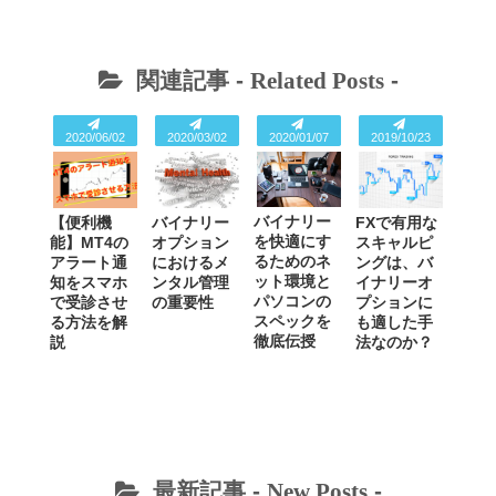
関連記事 -
Related Posts
-
2020/06/02
2020/03/02
2020/01/07
2019/10/23
バイナリー
【便利機
バイナリー
FXで有用な
を快適にす
能】MT4の
オプション
スキャルピ
るためのネ
アラート通
におけるメ
ングは、バ
ット環境と
知をスマホ
ンタル管理
イナリーオ
パソコンの
で受診させ
の重要性
プションに
スペックを
る方法を解
も適した手
徹底伝授
説
法なのか？
最新記事 -
New Posts
-