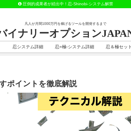
圧倒的成果者が続出中！忍-Shinobi-システム解禁
凡人が月間1000万円を稼げるツールを開発するまで
バイナリーオプションJAPA
）
忍システム詳細
忍=極-システム詳細
忍＆極セッ
らすポイントを徹底解説