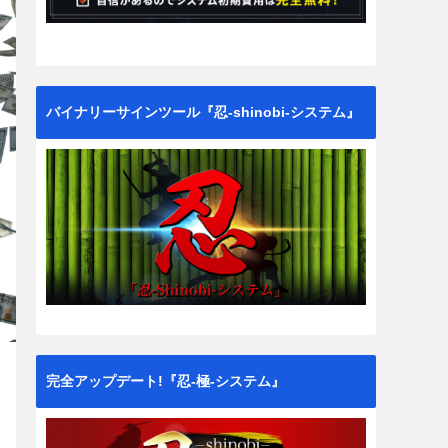
バイナリーサインツール『忍-shinobi-システム』
完全アップデート!『忍-極-システム』