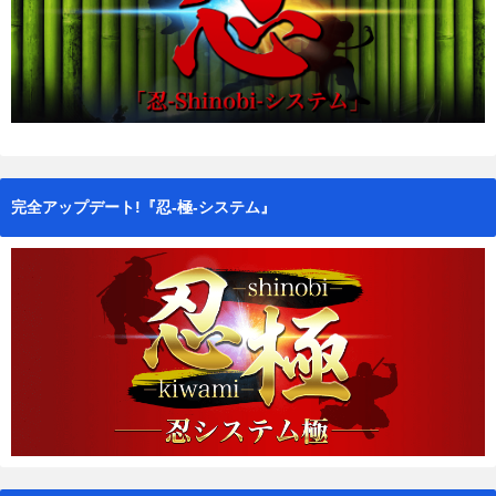
完全アップデート!『忍-極-システム』