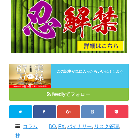
この記事が気に入ったらいいね！しよう
feedlyでフォロー
コラム
BO
,
FX
,
バイナリー
,
リスク管理
,
株