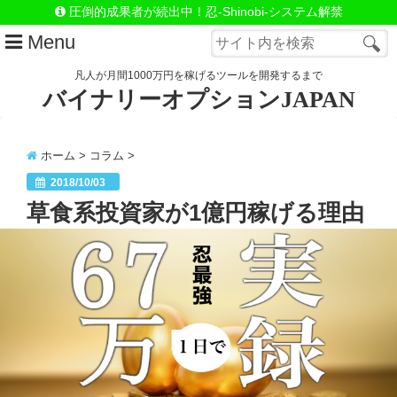
圧倒的成果者が続出中！忍-Shinobi-システム解禁
Menu
凡人が月間1000万円を稼げるツールを開発するまで
バイナリーオプションJAPAN
はじめての方へ
LINE@（お問合わせ）
ホーム
>
コラム
>
忍システム詳細
2018/10/03
草食系投資家が1億円稼げる理由
忍=極-システム詳細
忍＆極セットで手に入れる
自動売買システムSnake
Close