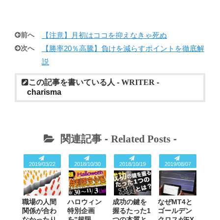
前へ
【注意】月初はココを抑えなきゃ死ぬ
次へ
【勝率20％高騰】負けを減らすポイントを徹底解
説
この記事を書いている人 -
WRITER
-
charisma
関連記事 -
Related Posts
-
2019/03/22
2018/10/30
2018/10/19
2019/08/07
職場の人間
ハロウィン
成功の鍵を
なぜMT4と
関係が合わ
特別企画
握るたった1
ゴールデン
なかったり
を”超限
つの本質と
クロスがFX