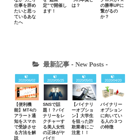
仕事を辞め
定”で開催し
は？
の勝率UPに
たいと思っ
ます！
繋がるの
ているあな
か？
たへ
最新記事 -
New Posts
-
2020/06/02
2020/05/25
2020/05/01
2020/04/20
【便利機
SNSで話
【バイナリ
バイナリー
能】MT4の
題！？バイ
ーオプショ
オプション
アラート通
ナリーをレ
ン】大学生
に向いてい
知をスマホ
クチャーす
を狙った詐
る人の３つ
で受診させ
る美人女性
欺業者にご
の特徴
る方法を解
の正体がヤ
注意！！
説
バイ!!