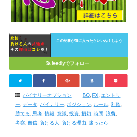
この記事が気に入ったらいいね！しよう
feedlyでフォロー
バイナリーオプション
BO
,
FX
,
エントリ
ー
,
データ
,
バイナリー
,
ポジション
,
ルール
,
利確
,
勝てる
,
思考
,
情報
,
意識
,
投資
,
損切
,
時間
,
浪費
,
考察
,
自信
,
負ける人
,
負ける理由
,
迷ったら