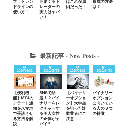
プ！トレン
ちまくるト
はこれが原
形成の方法
ドラインの
レーダーの
因だった！
は？
使い方！
実力はヤバ
い！
最新記事 -
New Posts
-
2020/06/02
2020/05/25
2020/05/01
2020/04/20
【便利機
SNSで話
【バイナリ
バイナリー
能】MT4の
題！？バイ
ーオプショ
オプション
アラート通
ナリーをレ
ン】大学生
に向いてい
知をスマホ
クチャーす
を狙った詐
る人の３つ
で受診させ
る美人女性
欺業者にご
の特徴
る方法を解
の正体がヤ
注意！！
説
バイ!!