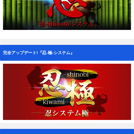
完全アップデート!『忍-極-システム』