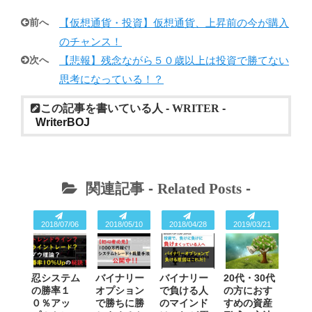
前へ
【仮想通貨・投資】仮想通貨、上昇前の今が購入
のチャンス！
次へ
【悲報】残念ながら５０歳以上は投資で勝てない
思考になっている！？
この記事を書いている人 -
WRITER
-
WriterBOJ
関連記事 -
Related Posts
-
2018/07/06
2018/05/10
2018/04/28
2019/03/21
忍システム
バイナリー
バイナリー
20代・30代
の勝率１
オプション
で負ける人
の方におす
０％アッ
で勝ちに勝
のマインド
すめの資産