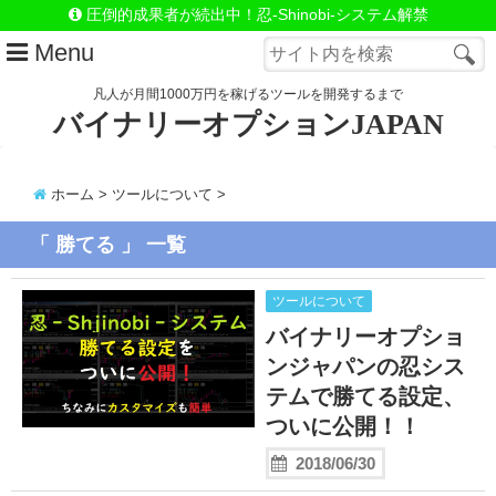
圧倒的成果者が続出中！忍-Shinobi-システム解禁
Menu
凡人が月間1000万円を稼げるツールを開発するまで
バイナリーオプションJAPAN
はじめての方へ
LINE@（お問合わせ）
ホーム
>
ツールについて
>
忍システム詳細
「 勝てる 」 一覧
忍=極-システム詳細
ツールについて
忍＆極セットで手に入れる
バイナリーオプショ
自動売買システムSnake
ンジャパンの忍シス
テムで勝てる設定、
Close
ついに公開！！
2018/06/30