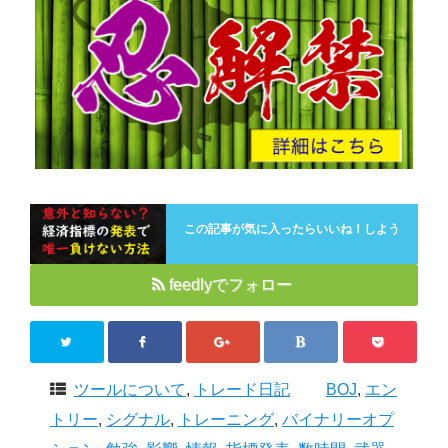
この記事が気に入ったらいいね！しよう
feedlyでフォロー
ツールについて
,
トレード日記
BOJ
,
エン
トリー
,
シグナル
,
トレーニング
,
バイナリーオプ