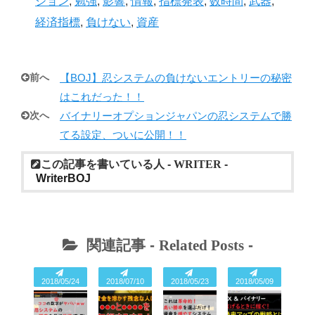
ション
,
勉強
,
影響
,
情報
,
指標発表
,
数時間
,
武器
,
経済指標
,
負けない
,
資産
前へ
【BOJ】忍システムの負けないエントリーの秘密
はこれだった！！
次へ
バイナリーオプションジャパンの忍システムで勝
てる設定、ついに公開！！
この記事を書いている人 -
WRITER
-
WriterBOJ
関連記事 -
Related Posts
-
2018/05/24
2018/07/10
2018/05/23
2018/05/09