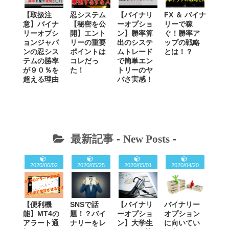
【取扱注
忍システム
【バイナリ
FX ＆ バイナ
意】バイナ
【秘密を公
ーオプショ
リーで稼
リーオプシ
開】エント
ン】勝率算
ぐ！勝率ア
ョンジャパ
リーの重要
出のシステ
ップの戦略
ンの忍シス
ポイントは
ムトレード
とは！？
テムの勝率
コレだっ
で簡単エン
が９０％を
た！
トリーのヤ
超える理由
バさ実感！
最新記事 -
New Posts
-
2020/06/02
2020/05/25
2020/05/01
2020/04/20
【便利機
SNSで話
【バイナリ
バイナリー
能】MT4の
題！？バイ
ーオプショ
オプション
アラート通
ナリーをレ
ン】大学生
に向いてい