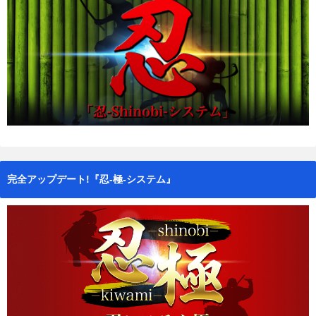
完全アップデート!『忍-極-システム』