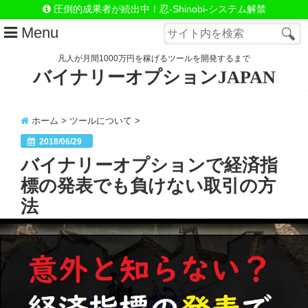
圧倒的成果者が続出中！忍-Shinobi-システム解禁
Menu
凡人が月間1000万円を稼げるツールを開発するまで
バイナリーオプションJAPAN
はじめての方へ
LINE@（お問合わせ）
ホーム
>
ツールについて
>
忍システム詳細
2018/06/29
バイナリーオプションで経済指
忍=極-システム詳細
標の発表でも負けない取引の方
忍＆極セットで手に入れる
法
自動売買システムSnake
Close